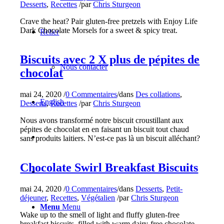
Desserts
,
Recettes
/
par
Chris Sturgeon
Crave the heat? Pair gluten-free pretzels with Enjoy Life
Dark Chocolate Morsels for a sweet & spicy treat.
Relier
Biscuits avec 2 X plus de pépites de
Nous contacter
chocolat
mai 24, 2020
/
0 Commentaires
/
dans
Des collations
,
English
Desserts
,
Recettes
/
par
Chris Sturgeon
Nous avons transformé notre biscuit croustillant aux
pépites de chocolat en en faisant un biscuit tout chaud
sans produits laitiers. N’est-ce pas là un biscuit alléchant?
Chocolate Swirl Breakfast Biscuits
mai 24, 2020
/
0 Commentaires
/
dans
Desserts
,
Petit-
déjeuner
,
Recettes
,
Végétalien
/
par
Chris Sturgeon
Menu
Menu
Wake up to the smell of light and fluffy gluten-free
breakfast biscuits, filled with warm dairy-free chocolate.