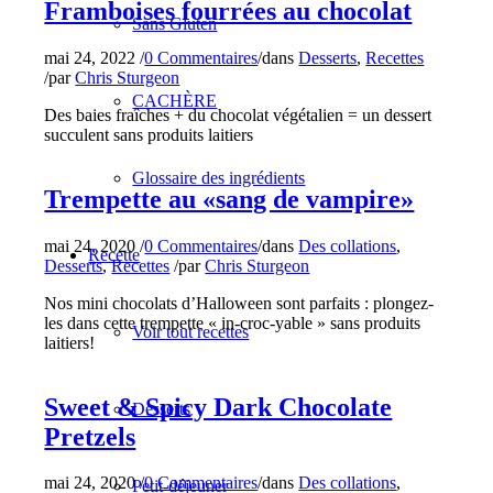
Framboises fourrées au chocolat
Sans Gluten
mai 24, 2022
/
0 Commentaires
/
dans
Desserts
,
Recettes
/
par
Chris Sturgeon
CACHÈRE
Des baies fraîches + du chocolat végétalien = un dessert
succulent sans produits laitiers
Glossaire des ingrédients
Trempette au «sang de vampire»
mai 24, 2020
/
0 Commentaires
/
dans
Des collations
,
Recette
Desserts
,
Recettes
/
par
Chris Sturgeon
Nos mini chocolats d’Halloween sont parfaits : plongez-
les dans cette trempette « in-croc-yable » sans produits
Voir tout recettes
laitiers!
Sweet & Spicy Dark Chocolate
Desserts
Pretzels
mai 24, 2020
/
0 Commentaires
/
dans
Des collations
,
Petit-déjeuner