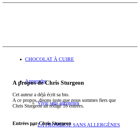
CHOCOLAT À CUIRE
Apprendre
A propos de
Chris Sturgeon
Cet auteur a déjà écrit sa bio.
A ce propos, disons juste que nous sommes fiers que
Vivre sans allergènes
Chris Sturgeon
ait rédigé 16 entrées.
Entrées par Chris Sturgeon
LA PROMESSE SANS ALLERGÈNES